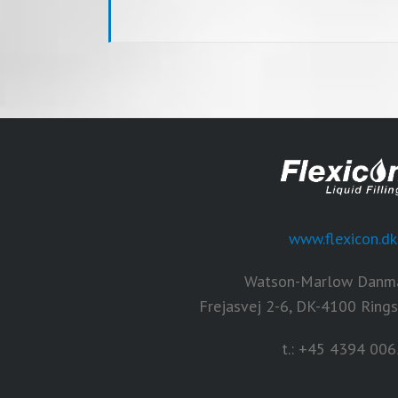
www.flexicon.dk
Watson-Marlow Danma
Frejasvej 2-6, DK-4100 Ring
t.: +45 4394 006