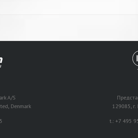
rk A/S
Представ
sted, Denmark
129085, г.
5
t.: +7 495 