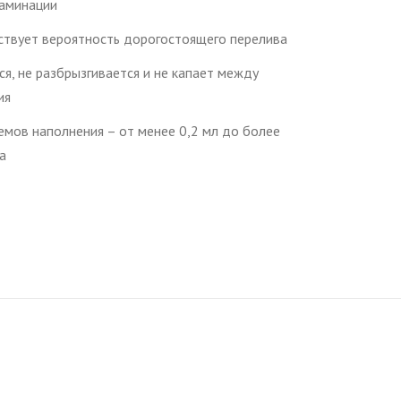
таминации
тствует вероятность дорогостоящего перелива
я, не разбрызгивается и не капает между
ия
мов наполнения – от менее 0,2 мл до более
а