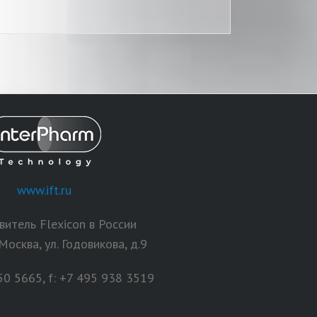
www.ift.ru
итель Flexicon в России
 Москва, ул. Годовикова, д.9
950 5665, f: +7 495 938 3519